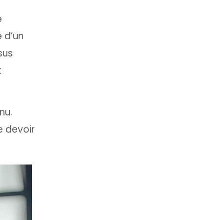
e
e d’un
sus
t
nu.
e devoir