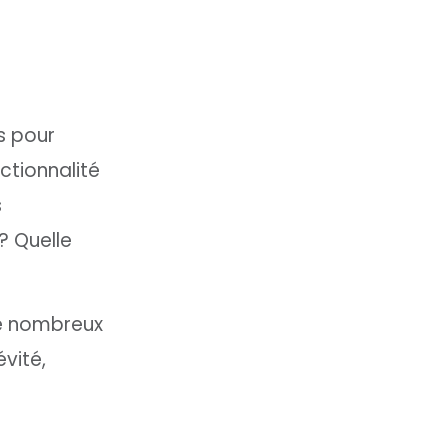
s pour
ctionnalité
s
? Quelle
de nombreux
vité,