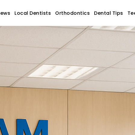
News
Local Dentists
Orthodontics
Dental Tips
Te