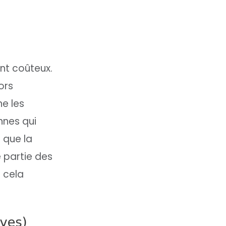
ent coûteux.
ors
ne les
nnes qui
 que la
e partie des
s cela