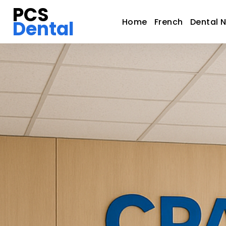
PCS
Dental
Home
French
Dental 