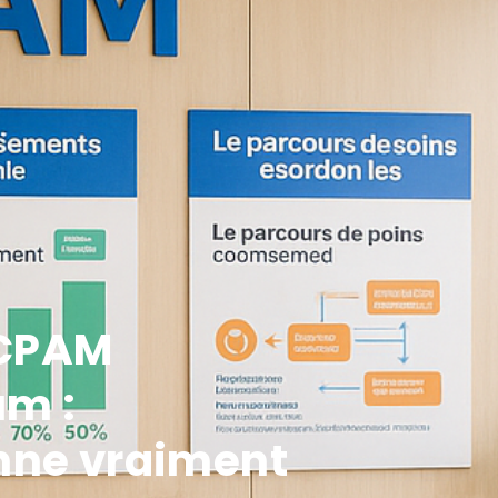
 CPAM
um :
nne vraiment