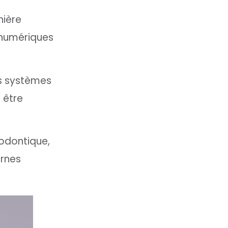
nière
 numériques
es systèmes
 être
hodontique,
urnes