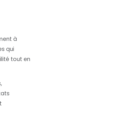
ement à
es qui
lité tout en
,
tats
t