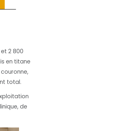
 et 2 800
is en titane
a couronne,
t total.
xploitation
inique, de