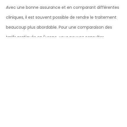
Avec une bonne assurance et en comparant différentes
cliniques, il est souvent possible de rendre le traitement
beaucoup plus abordable. Pour une comparaison des
tarifs pratiqués en Europe, vous pouvez consulter
Newdentaire
.
Articles connexes qui pourraient vous être
utiles :
https://www.pecosdental.net/post/prix-implant-
dentaire-hopital-public-ce-que-les-patients-
paient-reellement-en-france
https://www.pecosdental.net/post/centre-
dentaire-du-nord-dentiste-evreux-27-implant-
dentaire-votre-partenaire-de-confiance-pour-les-