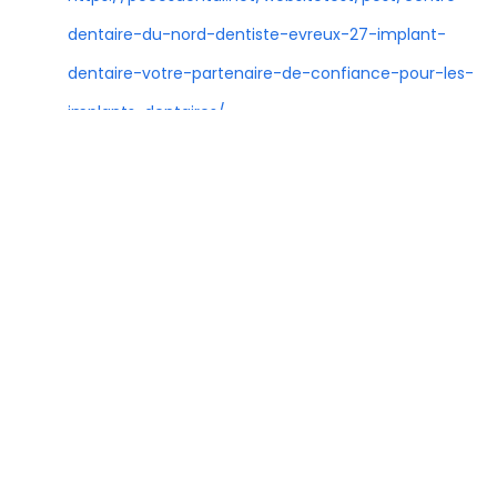
dentaire-du-nord-dentiste-evreux-27-implant-
dentaire-votre-partenaire-de-confiance-pour-les-
implants-dentaires/
https://pecosdental.net/websitetest/post/implants-
dentaires-au-portugal-tout-ce-que-vous-devez-
savoir/
https://pecosdental.net/websitetest/post/quest-
ce-quun-implant-dentaire-comprendre-la-
solution-moderne-pour-les-dents-manquantes/