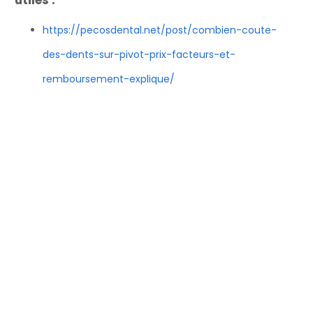
https://pecosdental.net/post/combien-coute-
des-dents-sur-pivot-prix-facteurs-et-
remboursement-explique/
https://pecosdental.net/post/formation-
assistante-dentaire-etapes-duree-et-
perspectives/
https://pecosdental.net/post/quel-mutuelle-
rembourse-les-implants-dentaires-guide-
complet-pour-bien-choisir/
https://pecosdental.net/post/quelle-solution-a-la-
place-d-un-implant-dentaire-existe-t-il/
https://pecosdental.net/post/welche-autre-