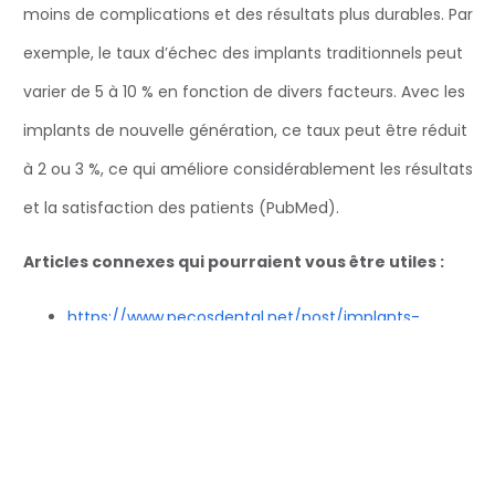
moins de complications et des résultats plus durables. Par
exemple, le taux d’échec des implants traditionnels peut
varier de 5 à 10 % en fonction de divers facteurs. Avec les
implants de nouvelle génération, ce taux peut être réduit
à 2 ou 3 %, ce qui améliore considérablement les résultats
et la satisfaction des patients (PubMed).
Articles connexes qui pourraient vous être utiles :
https://www.pecosdental.net/post/implants-
dentaires-et-perte-de-poids-explorer-le-lien-
entre-la-sante-bucco-dentaire-et-la-gestion-du-
poids
https://www.pecosdental.net/post/couronnes-