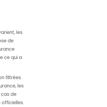
rient, les
ose de
surance
e ce qui a
 filtrées.
rance, les
s cas de
fficielles.