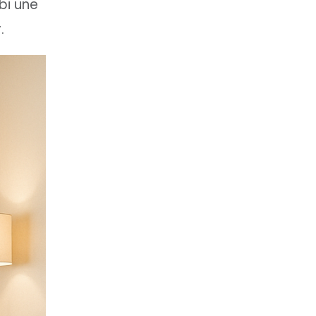
bi une
.