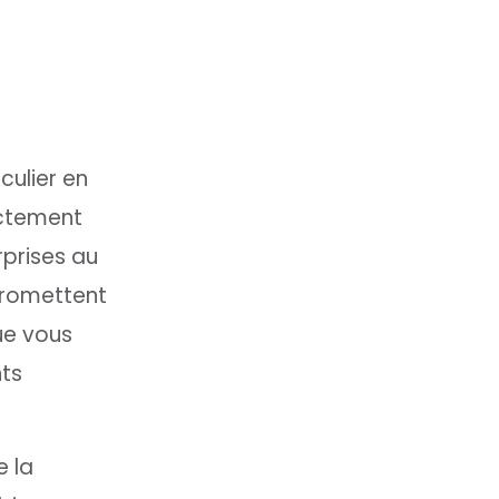
culier en
actement
rprises au
promettent
ue vous
nts
e la