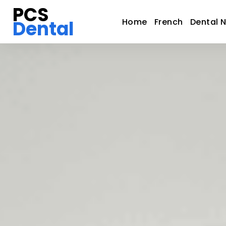
PCS
Dental
Home
French
Dental 