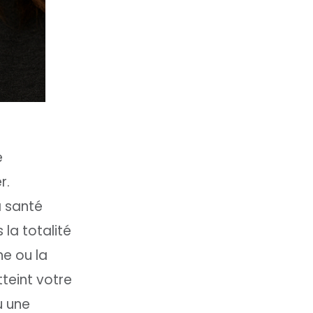
e
r.
a santé
la totalité
ne ou la
teint votre
u une