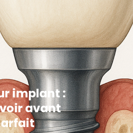
r implant :
voir avant
arfait