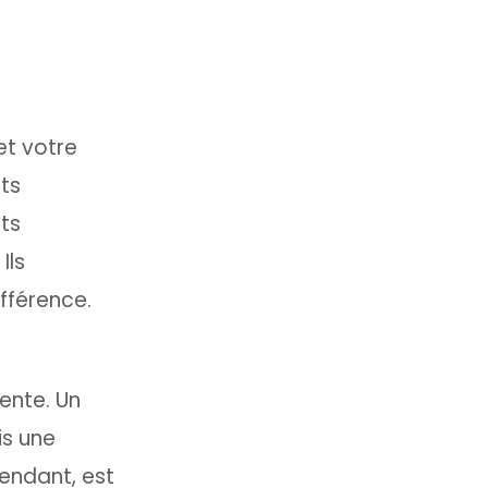
et votre
ts
nts
Ils
ifférence.
ente. Un
is une
pendant, est