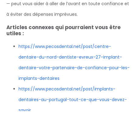
— peut vous aider à aller de l’avant en toute confiance et
à éviter des dépenses imprévues.
Articles connexes qui pourraient vous être
utiles :
https://www.pecosdental.net/post/centre-
dentaire-du-nord-dentiste-evreux-27-implant-
dentaire-votre-partenaire-de-confiance-pour-les-
implants-dentaires
https://www.pecosdental.net/post/implants-
dentaires-au-portugal-tout-ce-que-vous-devez-
savoir
https://www.pecosdental.net/post/quest-ce-
quun-implant-dentaire-comprendre-la-solution-