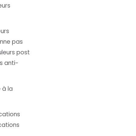
eurs
eurs
onne pas
uleurs post
s anti-
 à la
cations
cations