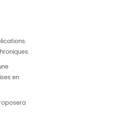
lications.
chroniques.
’une
ises en
 proposera